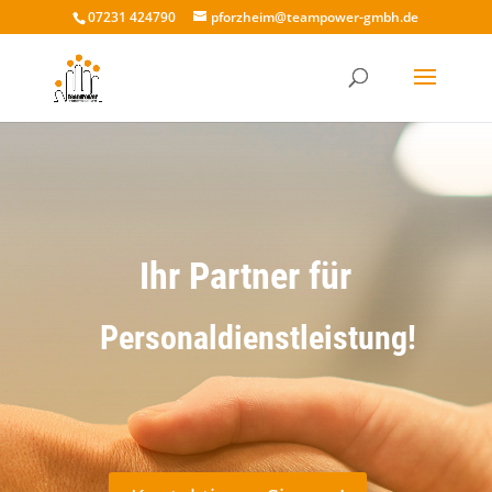
07231 424790
pforzheim@teampower-gmbh.de
Ihr Partner für
Personaldienstleistung!